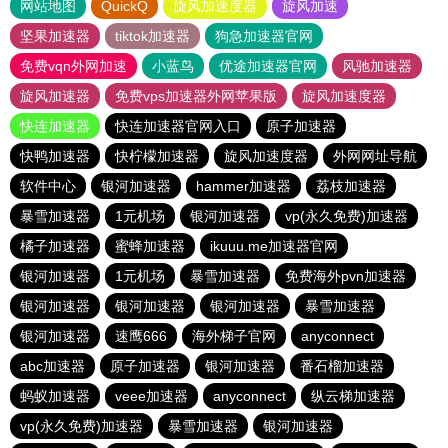
网站地图
QuickQ
旋风加速度器
旋风加速
坚果加速器
tiktok加速器
狗急加速器官网
免费vqn外网加速
小蓝鸟
优途加速器官网
风驰加速器
旋风加速器
免费vps加速器外网苹果版
旋风加速度器
快连加速器
快连加速器官网入口
原子加速器
快鸭加速器
快柠檬加速器
旋风加速度器
外网网址导航
软件中心
银河加速器
hammer加速器
荔枝加速器
暴雪加速器
1元机场
银河加速器
vp(永久免费)加速器
橘子加速器
蜜蜂加速器
ikuuu.me加速器官网
银河加速器
1元机场
暴雪加速器
免费海外pvn加速器
银河加速器
银河加速器
银河加速器
暴雪加速器
银河加速器
速鹰666
海外梯子官网
anyconnect
abc加速器
原子加速器
银河加速器
番石榴加速器
蚂蚁加速器
veee加速器
anyconnect
纵云梯加速器
vp(永久免费)加速器
暴雪加速器
银河加速器