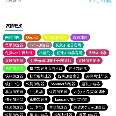
2024-06-05
支持
[0]
反对
[0]
友情链接
网站地图
QuickQ
旋风加速度器
旋风加速
坚果加速器
tiktok加速器
狗急加速器官网
免费vqn外网加速
小蓝鸟
优途加速器官网
风驰加速器
旋风加速器
免费vps加速器外网苹果版
旋风加速度器
快连加速器
快连加速器官网入口
原子加速器
快鸭加速器
快柠檬加速器
旋风加速度器
外网网址导航
软件中心
银河加速器
hammer加速器
荔枝加速器
暴雪加速器
1元机场
银河加速器
vp(永久免费)加速器
橘子加速器
蜜蜂加速器
ikuuu.me加速器官网
银河加速器
1元机场
暴雪加速器
免费海外pvn加速器
银河加速器
银河加速器
银河加速器
暴雪加速器