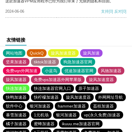
这款加速器VPM应用程序已经为我们带来了无限的隐私和自由。
2024-06-06
支持
[0]
反对
[0]
友情链接
网站地图
QuickQ
旋风加速度器
旋风加速
坚果加速器
tiktok加速器
狗急加速器官网
免费vqn外网加速
小蓝鸟
优途加速器官网
风驰加速器
旋风加速器
免费vps加速器外网苹果版
旋风加速度器
快连加速器
快连加速器官网入口
原子加速器
快鸭加速器
快柠檬加速器
旋风加速度器
外网网址导航
软件中心
银河加速器
hammer加速器
荔枝加速器
暴雪加速器
1元机场
银河加速器
vp(永久免费)加速器
橘子加速器
蜜蜂加速器
ikuuu.me加速器官网