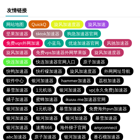
友情链接
网站地图
QuickQ
旋风加速度器
旋风加速
坚果加速器
tiktok加速器
狗急加速器官网
免费vqn外网加速
小蓝鸟
优途加速器官网
风驰加速器
旋风加速器
免费vps加速器外网苹果版
旋风加速度器
快连加速器
快连加速器官网入口
原子加速器
快鸭加速器
快柠檬加速器
旋风加速度器
外网网址导航
软件中心
银河加速器
hammer加速器
荔枝加速器
暴雪加速器
1元机场
银河加速器
vp(永久免费)加速器
橘子加速器
蜜蜂加速器
ikuuu.me加速器官网
银河加速器
1元机场
暴雪加速器
免费海外pvn加速器
银河加速器
银河加速器
银河加速器
暴雪加速器
银河加速器
速鹰666
海外梯子官网
anyconnect
abc加速器
原子加速器
银河加速器
番石榴加速器