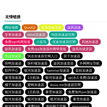
友情链接
网站地图
QuickQ
旋风加速度器
旋风加速
坚果加速器
tiktok加速器
狗急加速器官网
免费vqn外网加速
小蓝鸟
优途加速器官网
风驰加速器
旋风加速器
免费vps加速器外网苹果版
旋风加速度器
快连加速器
快连加速器官网入口
原子加速器
快鸭加速器
快柠檬加速器
旋风加速度器
外网网址导航
软件中心
银河加速器
hammer加速器
荔枝加速器
暴雪加速器
1元机场
银河加速器
vp(永久免费)加速器
橘子加速器
蜜蜂加速器
ikuuu.me加速器官网
银河加速器
1元机场
暴雪加速器
免费海外pvn加速器
银河加速器
银河加速器
银河加速器
暴雪加速器
银河加速器
速鹰666
海外梯子官网
anyconnect