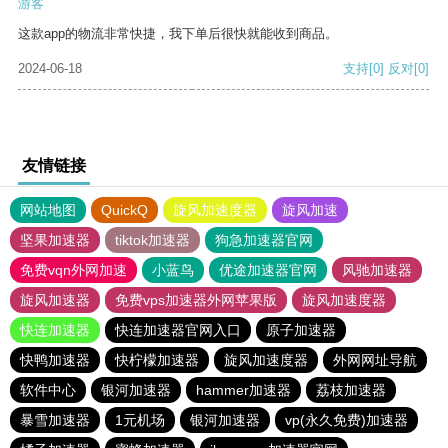
游客
这款app的物流非常快捷，我下单后很快就能收到商品。
2024-06-18
支持
[0]
反对
[0]
友情链接
网站地图
QuickQ
旋风加速度器
旋风加速
坚果加速器
tiktok加速器
狗急加速器官网
免费vqn外网加速
小蓝鸟
优途加速器官网
风驰加速器
旋风加速器
免费vps加速器外网苹果版
旋风加速度器
快连加速器
快连加速器官网入口
原子加速器
快鸭加速器
快柠檬加速器
旋风加速度器
外网网址导航
软件中心
银河加速器
hammer加速器
荔枝加速器
暴雪加速器
1元机场
银河加速器
vp(永久免费)加速器