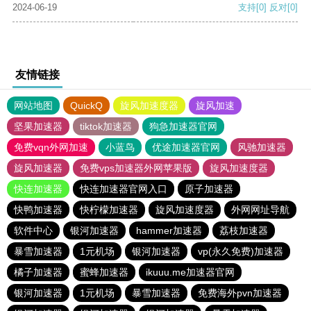
2024-06-19
支持
[0]
反对
[0]
友情链接
网站地图
QuickQ
旋风加速度器
旋风加速
坚果加速器
tiktok加速器
狗急加速器官网
免费vqn外网加速
小蓝鸟
优途加速器官网
风驰加速器
旋风加速器
免费vps加速器外网苹果版
旋风加速度器
快连加速器
快连加速器官网入口
原子加速器
快鸭加速器
快柠檬加速器
旋风加速度器
外网网址导航
软件中心
银河加速器
hammer加速器
荔枝加速器
暴雪加速器
1元机场
银河加速器
vp(永久免费)加速器
橘子加速器
蜜蜂加速器
ikuuu.me加速器官网
银河加速器
1元机场
暴雪加速器
免费海外pvn加速器