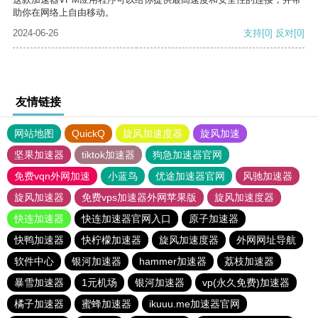
助你在网络上自由移动。
2024-06-26
支持
[0]
反对
[0]
友情链接
网站地图
QuickQ
旋风加速度器
旋风加速
坚果加速器
tiktok加速器
狗急加速器官网
免费vqn外网加速
小蓝鸟
优途加速器官网
风驰加速器
旋风加速器
免费vps加速器外网苹果版
旋风加速度器
快连加速器
快连加速器官网入口
原子加速器
快鸭加速器
快柠檬加速器
旋风加速度器
外网网址导航
软件中心
银河加速器
hammer加速器
荔枝加速器
暴雪加速器
1元机场
银河加速器
vp(永久免费)加速器
橘子加速器
蜜蜂加速器
ikuuu.me加速器官网