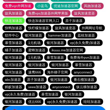
免费vqn外网加速
小蓝鸟
优途加速器官网
风驰加速器
旋风加速器
免费vps加速器外网苹果版
旋风加速度器
快连加速器
快连加速器官网入口
原子加速器
快鸭加速器
快柠檬加速器
旋风加速度器
外网网址导航
软件中心
银河加速器
hammer加速器
荔枝加速器
暴雪加速器
1元机场
银河加速器
vp(永久免费)加速器
橘子加速器
蜜蜂加速器
ikuuu.me加速器官网
银河加速器
1元机场
暴雪加速器
免费海外pvn加速器
银河加速器
银河加速器
银河加速器
暴雪加速器
银河加速器
速鹰666
海外梯子官网
anyconnect
abc加速器
原子加速器
银河加速器
番石榴加速器
蚂蚁加速器
veee加速器
anyconnect
纵云梯加速器
vp(永久免费)加速器
暴雪加速器
银河加速器
银河加速器
优云666
vp(永久免费)加速器
哇哇加速器
海鸥加速器
anyconnect
白鲸加速器
银河加速器