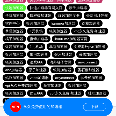
旋风加速器
免费vps加速器外网苹果版
旋风加速度器
快连加速器
快连加速器官网入口
原子加速器
快鸭加速器
快柠檬加速器
旋风加速度器
外网网址导航
软件中心
银河加速器
hammer加速器
荔枝加速器
暴雪加速器
1元机场
银河加速器
vp(永久免费)加速器
橘子加速器
蜜蜂加速器
ikuuu.me加速器官网
银河加速器
1元机场
暴雪加速器
免费海外pvn加速器
银河加速器
银河加速器
银河加速器
暴雪加速器
银河加速器
速鹰666
海外梯子官网
anyconnect
abc加速器
原子加速器
银河加速器
番石榴加速器
蚂蚁加速器
veee加速器
anyconnect
纵云梯加速器
vp(永久免费)加速器
暴雪加速器
银河加速器
银河加速器
优云666
vp(永久免费)加速器
哇哇加速器
海鸥加速器
anyconnect
白鲸加速器
银河加速器
永久免费使用的加速器
下载
0.856670s