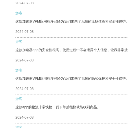
2024-07-08
游客
这款加速器VPM应用程序已经为我们带来了无限的流畅体验和安全性保护
2024-07-08
游客
这款加速器app的安全性很高，使用过程中不会泄露个人信息，让我非常放
2024-07-08
游客
这款加速器VPM应用程序已经为我们带来了无限的隐私保护和安全性保护
2024-07-08
游客
这款app的物流非常快捷，我下单后很快就能收到商品。
2024-07-08
游客