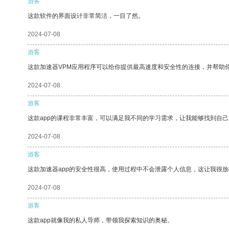
游客
这款软件的界面设计非常简洁，一目了然。
2024-07-08
游客
这款加速器VPM应用程序可以给你提供最高速度和安全性的连接，并帮助
2024-07-08
游客
这款app的课程非常丰富，可以满足我不同的学习需求，让我能够找到自
2024-07-08
游客
这款加速器app的安全性很高，使用过程中不会泄露个人信息，这让我很
2024-07-08
游客
这款app就像我的私人导师，带领我探索知识的奥秘。