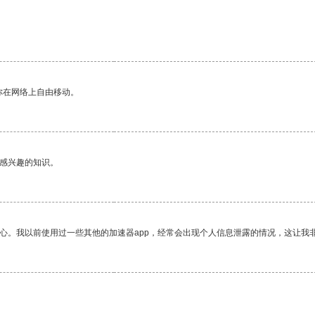
你在网络上自由移动。
己感兴趣的知识。
放心。我以前使用过一些其他的加速器app，经常会出现个人信息泄露的情况，这让我