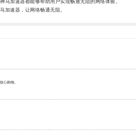
神马加速器都能够帮助用户实现畅通无阻的网络体验。
马加速器，让网络畅通无阻。
够放心购物。