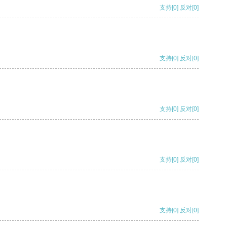
支持
[0]
反对
[0]
支持
[0]
反对
[0]
支持
[0]
反对
[0]
支持
[0]
反对
[0]
支持
[0]
反对
[0]