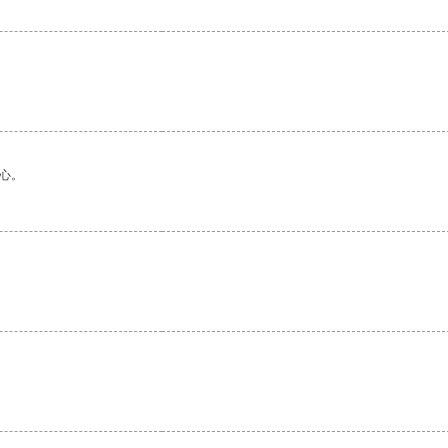
。
心。
。