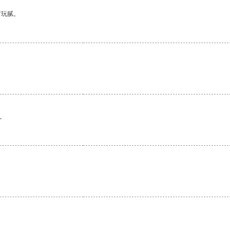
有玩腻。
。