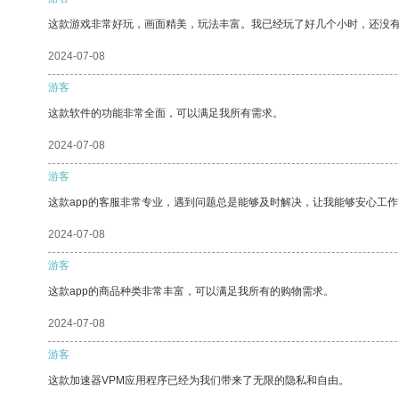
这款游戏非常好玩，画面精美，玩法丰富。我已经玩了好几个小时，还没
2024-07-08
游客
这款软件的功能非常全面，可以满足我所有需求。
2024-07-08
游客
这款app的客服非常专业，遇到问题总是能够及时解决，让我能够安心工作
2024-07-08
游客
这款app的商品种类非常丰富，可以满足我所有的购物需求。
2024-07-08
游客
这款加速器VPM应用程序已经为我们带来了无限的隐私和自由。