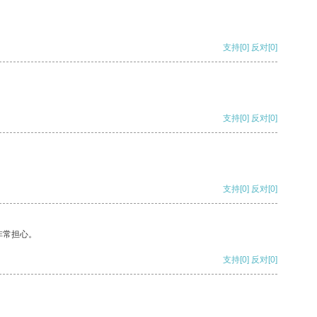
支持
[0]
反对
[0]
支持
[0]
反对
[0]
支持
[0]
反对
[0]
非常担心。
支持
[0]
反对
[0]