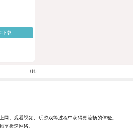
PC下载
排行
上网、观看视频、玩游戏等过程中获得更流畅的体验。
畅享极速网络。