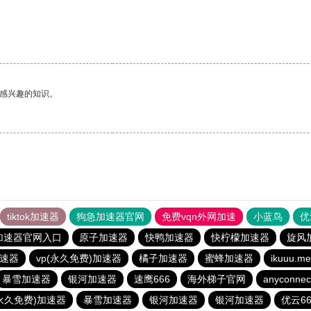
己感兴趣的知识。
tiktok加速器
狗急加速器官网
免费vqn外网加速
小蓝鸟
优
加速器官网入口
原子加速器
快鸭加速器
快柠檬加速器
旋风
速器
vp(永久免费)加速器
橘子加速器
蜜蜂加速器
ikuuu
暴雪加速器
银河加速器
速鹰666
海外梯子官网
anyconnec
(永久免费)加速器
暴雪加速器
银河加速器
银河加速器
优云66