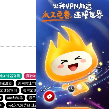
支持
[0]
反对
[0]
支持
[0]
反对
[0]
途加速器官网
风驰加速器
旋风加速器
加速度器
外网网址导航
软件中心
银河加速器
.me加速器官网
银河加速器
1元机场
暴雪加速器
t
abc加速器
原子加速器
银河加速器
番石榴加速器
6
vp(永久免费)加速器
哇哇加速器
海鸥加速器