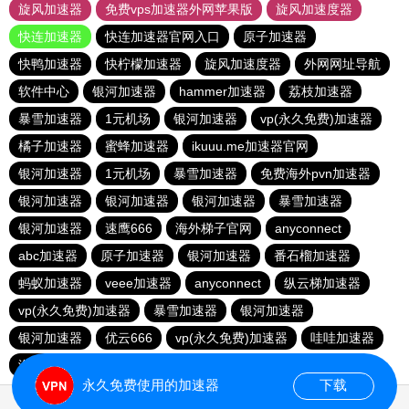
旋风加速器
免费vps加速器外网苹果版
旋风加速度器
快连加速器
快连加速器官网入口
原子加速器
快鸭加速器
快柠檬加速器
旋风加速度器
外网网址导航
软件中心
银河加速器
hammer加速器
荔枝加速器
暴雪加速器
1元机场
银河加速器
vp(永久免费)加速器
橘子加速器
蜜蜂加速器
ikuuu.me加速器官网
银河加速器
1元机场
暴雪加速器
免费海外pvn加速器
银河加速器
银河加速器
银河加速器
暴雪加速器
银河加速器
速鹰666
海外梯子官网
anyconnect
abc加速器
原子加速器
银河加速器
番石榴加速器
蚂蚁加速器
veee加速器
anyconnect
纵云梯加速器
vp(永久免费)加速器
暴雪加速器
银河加速器
银河加速器
优云666
vp(永久免费)加速器
哇哇加速器
海鸥加速器
anyconnect
白鲸加速器
银河加速器
永久免费使用的加速器
下载