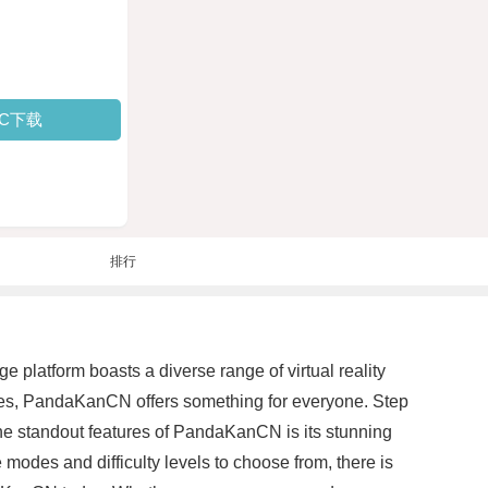
PC下载
排行
platform boasts a diverse range of virtual reality
nges, PandaKanCN offers something for everyone. Step
f the standout features of PandaKanCN is its stunning
 modes and difficulty levels to choose from, there is