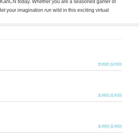
ndaKanCN today. Whether you are a seasoned gamer or
your imagination run wild in this exciting virtual
支持
[0]
反对
[0]
支持
[0]
反对
[0]
支持
[0]
反对
[0]