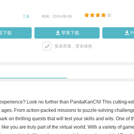
工具
|
时间：2024-08-09
|
卓下载
苹果下载
安卓市场，安全绿色
xperience? Look no further than PandaKanCN! This cutting-edge 
all ages. From action-packed missions to puzzle-solving challe
rk on thrilling quests that will test your skills and wits. One o
 you are truly part of the virtual world. With a variety of game