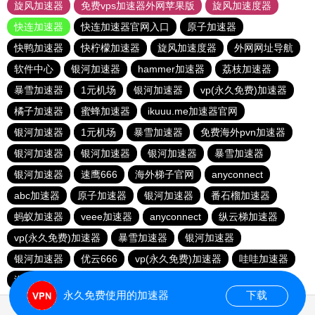
旋风加速器
免费vps加速器外网苹果版
旋风加速度器
快连加速器
快连加速器官网入口
原子加速器
快鸭加速器
快柠檬加速器
旋风加速度器
外网网址导航
软件中心
银河加速器
hammer加速器
荔枝加速器
暴雪加速器
1元机场
银河加速器
vp(永久免费)加速器
橘子加速器
蜜蜂加速器
ikuuu.me加速器官网
银河加速器
1元机场
暴雪加速器
免费海外pvn加速器
银河加速器
银河加速器
银河加速器
暴雪加速器
银河加速器
速鹰666
海外梯子官网
anyconnect
abc加速器
原子加速器
银河加速器
番石榴加速器
蚂蚁加速器
veee加速器
anyconnect
纵云梯加速器
vp(永久免费)加速器
暴雪加速器
银河加速器
银河加速器
优云666
vp(永久免费)加速器
哇哇加速器
海鸥加速器
anyconnect
白鲸加速器
银河加速器
永久免费使用的加速器
下载