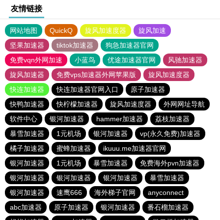
友情链接
网站地图
QuickQ
旋风加速度器
旋风加速
坚果加速器
tiktok加速器
狗急加速器官网
免费vqn外网加速
小蓝鸟
优途加速器官网
风驰加速器
旋风加速器
免费vps加速器外网苹果版
旋风加速度器
快连加速器
快连加速器官网入口
原子加速器
快鸭加速器
快柠檬加速器
旋风加速度器
外网网址导航
软件中心
银河加速器
hammer加速器
荔枝加速器
暴雪加速器
1元机场
银河加速器
vp(永久免费)加速器
橘子加速器
蜜蜂加速器
ikuuu.me加速器官网
银河加速器
1元机场
暴雪加速器
免费海外pvn加速器
银河加速器
银河加速器
银河加速器
暴雪加速器
银河加速器
速鹰666
海外梯子官网
anyconnect
abc加速器
原子加速器
银河加速器
番石榴加速器