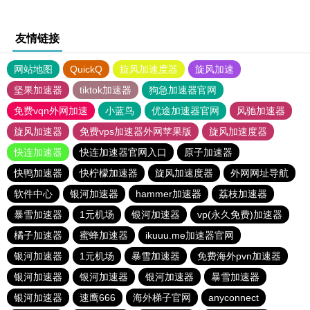
友情链接
网站地图
QuickQ
旋风加速度器
旋风加速
坚果加速器
tiktok加速器
狗急加速器官网
免费vqn外网加速
小蓝鸟
优途加速器官网
风驰加速器
旋风加速器
免费vps加速器外网苹果版
旋风加速度器
快连加速器
快连加速器官网入口
原子加速器
快鸭加速器
快柠檬加速器
旋风加速度器
外网网址导航
软件中心
银河加速器
hammer加速器
荔枝加速器
暴雪加速器
1元机场
银河加速器
vp(永久免费)加速器
橘子加速器
蜜蜂加速器
ikuuu.me加速器官网
银河加速器
1元机场
暴雪加速器
免费海外pvn加速器
银河加速器
银河加速器
银河加速器
暴雪加速器
银河加速器
速鹰666
海外梯子官网
anyconnect