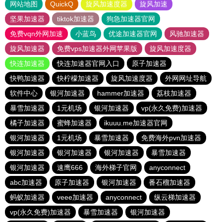
网站地图
QuickQ
旋风加速度器
旋风加速
坚果加速器
tiktok加速器
狗急加速器官网
免费vqn外网加速
小蓝鸟
优途加速器官网
风驰加速器
旋风加速器
免费vps加速器外网苹果版
旋风加速度器
快连加速器
快连加速器官网入口
原子加速器
快鸭加速器
快柠檬加速器
旋风加速度器
外网网址导航
软件中心
银河加速器
hammer加速器
荔枝加速器
暴雪加速器
1元机场
银河加速器
vp(永久免费)加速器
橘子加速器
蜜蜂加速器
ikuuu.me加速器官网
银河加速器
1元机场
暴雪加速器
免费海外pvn加速器
银河加速器
银河加速器
银河加速器
暴雪加速器
银河加速器
速鹰666
海外梯子官网
anyconnect
abc加速器
原子加速器
银河加速器
番石榴加速器
蚂蚁加速器
veee加速器
anyconnect
纵云梯加速器
vp(永久免费)加速器
暴雪加速器
银河加速器