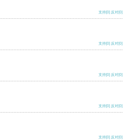
支持
[0]
反对
[0]
支持
[0]
反对
[0]
支持
[0]
反对
[0]
支持
[0]
反对
[0]
支持
[0]
反对
[0]