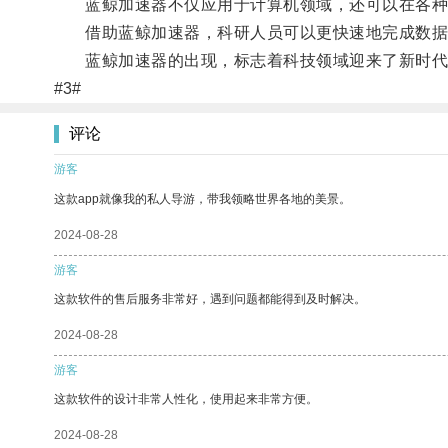
蓝鲸加速器不仅应用于计算机领域，还可以在各种
借助蓝鲸加速器，科研人员可以更快速地完成数据
蓝鲸加速器的出现，标志着科技领域迎来了新时代
#3#
评论
游客
这款app就像我的私人导游，带我领略世界各地的美景。
2024-08-28
游客
这款软件的售后服务非常好，遇到问题都能得到及时解决。
2024-08-28
游客
这款软件的设计非常人性化，使用起来非常方便。
2024-08-28