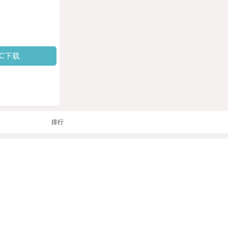
PC下载
排行