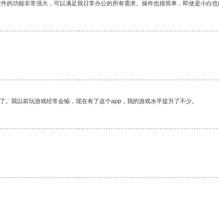
软件的功能非常强大，可以满足我日常办公的所有需求。操作也很简单，即使是小白也
了。我以前玩游戏经常会输，现在有了这个app，我的游戏水平提升了不少。