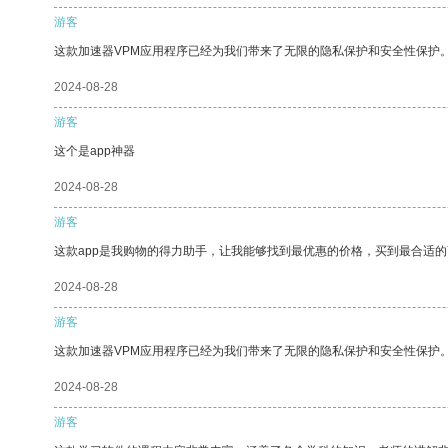
游客
这款加速器VPM应用程序已经为我们带来了无限的隐私保护和安全性保护
2024-08-28
游客
这个是app神器
2024-08-28
游客
这款app是我购物的得力助手，让我能够找到最优惠的价格，买到最合适
2024-08-28
游客
这款加速器VPM应用程序已经为我们带来了无限的隐私保护和安全性保护
2024-08-28
游客