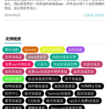
放心。我以前使用过一些其他的加速器app，经常会出现个人信息泄露的
情况，这让我非常担心。
2024-09-03
支持
[0]
反对
[0]
友情链接
网站地图
QuickQ
旋风加速度器
旋风加速
坚果加速器
tiktok加速器
狗急加速器官网
免费vqn外网加速
小蓝鸟
优途加速器官网
风驰加速器
旋风加速器
免费vps加速器外网苹果版
旋风加速度器
快连加速器
快连加速器官网入口
原子加速器
快鸭加速器
快柠檬加速器
旋风加速度器
外网网址导航
软件中心
银河加速器
hammer加速器
荔枝加速器
暴雪加速器
1元机场
银河加速器
vp(永久免费)加速器
橘子加速器
蜜蜂加速器
ikuuu.me加速器官网