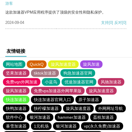
游客
这款加速器VPM应用程序提供了顶级的安全性和隐私保护。
2024-09-04
支持
[0]
反对
[0]
友情链接
网站地图
QuickQ
旋风加速度器
旋风加速
坚果加速器
tiktok加速器
狗急加速器官网
免费vqn外网加速
小蓝鸟
优途加速器官网
风驰加速器
旋风加速器
免费vps加速器外网苹果版
旋风加速度器
快连加速器
快连加速器官网入口
原子加速器
快鸭加速器
快柠檬加速器
旋风加速度器
外网网址导航
软件中心
银河加速器
hammer加速器
荔枝加速器
暴雪加速器
1元机场
银河加速器
vp(永久免费)加速器