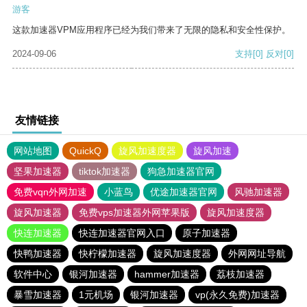
游客
这款加速器VPM应用程序已经为我们带来了无限的隐私和安全性保护。
2024-09-06
支持
[0]
反对
[0]
友情链接
网站地图
QuickQ
旋风加速度器
旋风加速
坚果加速器
tiktok加速器
狗急加速器官网
免费vqn外网加速
小蓝鸟
优途加速器官网
风驰加速器
旋风加速器
免费vps加速器外网苹果版
旋风加速度器
快连加速器
快连加速器官网入口
原子加速器
快鸭加速器
快柠檬加速器
旋风加速度器
外网网址导航
软件中心
银河加速器
hammer加速器
荔枝加速器
暴雪加速器
1元机场
银河加速器
vp(永久免费)加速器