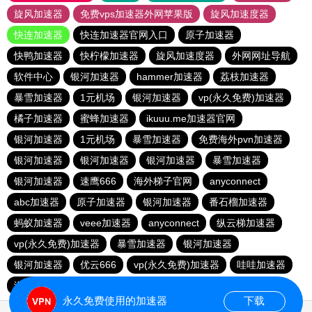
旋风加速器
免费vps加速器外网苹果版
旋风加速度器
快连加速器
快连加速器官网入口
原子加速器
快鸭加速器
快柠檬加速器
旋风加速度器
外网网址导航
软件中心
银河加速器
hammer加速器
荔枝加速器
暴雪加速器
1元机场
银河加速器
vp(永久免费)加速器
橘子加速器
蜜蜂加速器
ikuuu.me加速器官网
银河加速器
1元机场
暴雪加速器
免费海外pvn加速器
银河加速器
银河加速器
银河加速器
暴雪加速器
银河加速器
速鹰666
海外梯子官网
anyconnect
abc加速器
原子加速器
银河加速器
番石榴加速器
蚂蚁加速器
veee加速器
anyconnect
纵云梯加速器
vp(永久免费)加速器
暴雪加速器
银河加速器
银河加速器
优云666
vp(永久免费)加速器
哇哇加速器
海鸥加速器
anyconnect
白鲸加速器
银河加速器
永久免费使用的加速器
下载