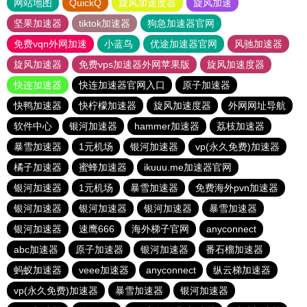
网站地图
QuickQ
旋风加速度器
旋风加速
坚果加速器
tiktok加速器
狗急加速器官网
免费vqn外网加速
小蓝鸟
优途加速器官网
风驰加速器
旋风加速器
免费vps加速器外网苹果版
旋风加速度器
快连加速器
快连加速器官网入口
原子加速器
快鸭加速器
快柠檬加速器
旋风加速度器
外网网址导航
软件中心
银河加速器
hammer加速器
荔枝加速器
暴雪加速器
1元机场
银河加速器
vp(永久免费)加速器
橘子加速器
蜜蜂加速器
ikuuu.me加速器官网
银河加速器
1元机场
暴雪加速器
免费海外pvn加速器
银河加速器
银河加速器
银河加速器
暴雪加速器
银河加速器
速鹰666
海外梯子官网
anyconnect
abc加速器
原子加速器
银河加速器
番石榴加速器
蚂蚁加速器
veee加速器
anyconnect
纵云梯加速器
vp(永久免费)加速器
暴雪加速器
银河加速器