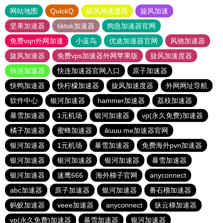
网站地图
QuickQ
旋风加速度器
旋风加速
坚果加速器
tiktok加速器
狗急加速器官网
免费vqn外网加速
小蓝鸟
优途加速器官网
风驰加速器
旋风加速器
免费vps加速器外网苹果版
旋风加速度器
快连加速器
快连加速器官网入口
原子加速器
快鸭加速器
快柠檬加速器
旋风加速度器
外网网址导航
软件中心
银河加速器
hammer加速器
荔枝加速器
暴雪加速器
1元机场
银河加速器
vp(永久免费)加速器
橘子加速器
蜜蜂加速器
ikuuu.me加速器官网
银河加速器
1元机场
暴雪加速器
免费海外pvn加速器
银河加速器
银河加速器
银河加速器
暴雪加速器
银河加速器
速鹰666
海外梯子官网
anyconnect
abc加速器
原子加速器
银河加速器
番石榴加速器
蚂蚁加速器
veee加速器
anyconnect
纵云梯加速器
vp(永久免费)加速器
暴雪加速器
银河加速器