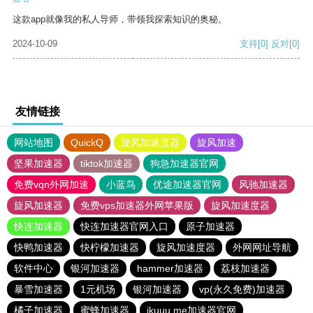
这款app就像我的私人导师，带领我探索知识的奥秘。
2024-10-09
支持
[0]
反对
[0]
友情链接
网站地图
QuickQ
旋风加速度器
旋风加速
坚果加速器
tiktok加速器
狗急加速器官网
免费vqn外网加速
小蓝鸟
优途加速器官网
风驰加速器
旋风加速器
免费vps加速器外网苹果版
旋风加速度器
快连加速器
快连加速器官网入口
原子加速器
快鸭加速器
快柠檬加速器
旋风加速度器
外网网址导航
软件中心
银河加速器
hammer加速器
荔枝加速器
暴雪加速器
1元机场
银河加速器
vp(永久免费)加速器
橘子加速器
蜜蜂加速器
ikuuu.me加速器官网