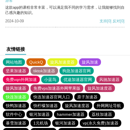
游客
这款app的课程非常丰富，可以满足我不同的学习需求，让我能够找到自
己感兴趣的知识。
2024-10-09
支持
[0]
反对
[0]
友情链接
网站地图
QuickQ
旋风加速度器
旋风加速
坚果加速器
tiktok加速器
狗急加速器官网
免费vqn外网加速
小蓝鸟
优途加速器官网
风驰加速器
旋风加速器
免费vps加速器外网苹果版
旋风加速度器
快连加速器
快连加速器官网入口
原子加速器
快鸭加速器
快柠檬加速器
旋风加速度器
外网网址导航
软件中心
银河加速器
hammer加速器
荔枝加速器
暴雪加速器
1元机场
银河加速器
vp(永久免费)加速器