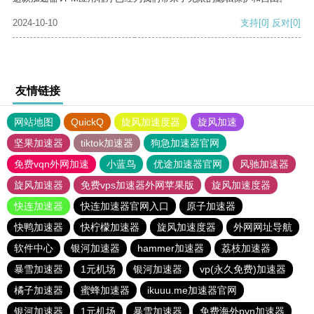
2024-10-10
支持
[0]
反对
[0]
友情链接
网站地图
QuickQ
旋风加速度器
旋风加速
坚果加速器
tiktok加速器
狗急加速器官网
免费vqn外网加速
小蓝鸟
优途加速器官网
风驰加速器
旋风加速器
免费vps加速器外网苹果版
旋风加速度器
快连加速器
快连加速器官网入口
原子加速器
快鸭加速器
快柠檬加速器
旋风加速度器
外网网址导航
软件中心
银河加速器
hammer加速器
荔枝加速器
暴雪加速器
1元机场
银河加速器
vp(永久免费)加速器
橘子加速器
蜜蜂加速器
ikuuu.me加速器官网
银河加速器
1元机场
暴雪加速器
免费海外pvn加速器