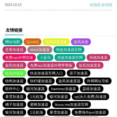
2024-10-13
支持
[0]
反对
[0]
友情链接
网站地图
QuickQ
旋风加速度器
旋风加速
坚果加速器
tiktok加速器
狗急加速器官网
免费vqn外网加速
小蓝鸟
优途加速器官网
风驰加速器
旋风加速器
免费vps加速器外网苹果版
旋风加速度器
快连加速器
快连加速器官网入口
原子加速器
快鸭加速器
快柠檬加速器
旋风加速度器
外网网址导航
软件中心
银河加速器
hammer加速器
荔枝加速器
暴雪加速器
1元机场
银河加速器
vp(永久免费)加速器
橘子加速器
蜜蜂加速器
ikuuu.me加速器官网
银河加速器
1元机场
暴雪加速器
免费海外pvn加速器