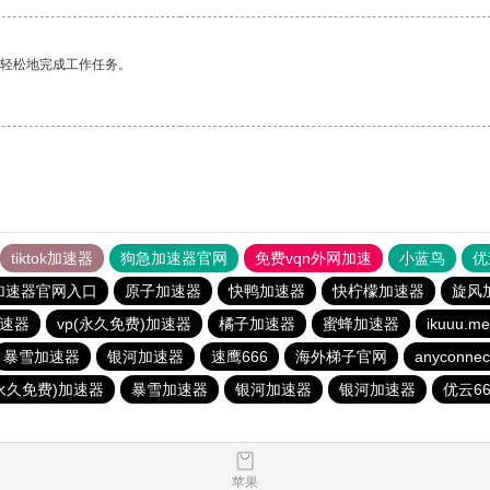
更轻松地完成工作任务。
tiktok加速器
狗急加速器官网
免费vqn外网加速
小蓝鸟
优
加速器官网入口
原子加速器
快鸭加速器
快柠檬加速器
旋风
速器
vp(永久免费)加速器
橘子加速器
蜜蜂加速器
ikuuu
暴雪加速器
银河加速器
速鹰666
海外梯子官网
anyconnec
(永久免费)加速器
暴雪加速器
银河加速器
银河加速器
优云66
苹果