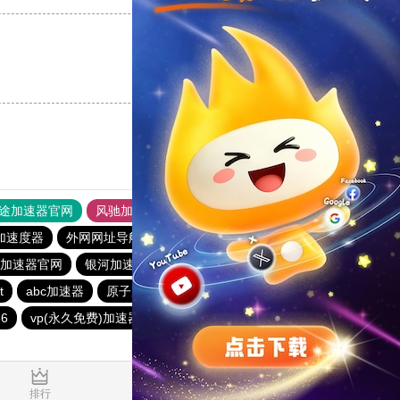
支持
[0]
反对
[0]
途加速器官网
风驰加速器
旋风加速器
加速度器
外网网址导航
软件中心
银河加速器
.me加速器官网
银河加速器
1元机场
暴雪加速器
t
abc加速器
原子加速器
银河加速器
番石榴加速器
6
vp(永久免费)加速器
哇哇加速器
海鸥加速器
0.745237s
排行
推荐