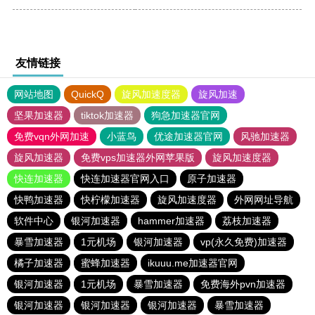
友情链接
网站地图
QuickQ
旋风加速度器
旋风加速
坚果加速器
tiktok加速器
狗急加速器官网
免费vqn外网加速
小蓝鸟
优途加速器官网
风驰加速器
旋风加速器
免费vps加速器外网苹果版
旋风加速度器
快连加速器
快连加速器官网入口
原子加速器
快鸭加速器
快柠檬加速器
旋风加速度器
外网网址导航
软件中心
银河加速器
hammer加速器
荔枝加速器
暴雪加速器
1元机场
银河加速器
vp(永久免费)加速器
橘子加速器
蜜蜂加速器
ikuuu.me加速器官网
银河加速器
1元机场
暴雪加速器
免费海外pvn加速器
银河加速器
银河加速器
银河加速器
暴雪加速器