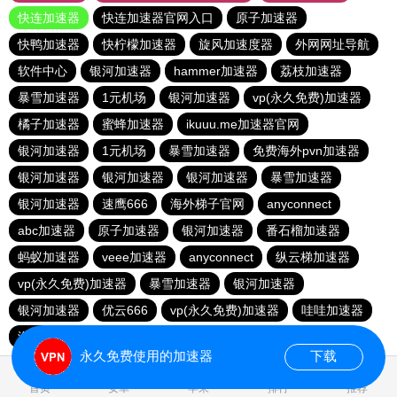
快连加速器
快连加速器官网入口
原子加速器
快鸭加速器
快柠檬加速器
旋风加速度器
外网网址导航
软件中心
银河加速器
hammer加速器
荔枝加速器
暴雪加速器
1元机场
银河加速器
vp(永久免费)加速器
橘子加速器
蜜蜂加速器
ikuuu.me加速器官网
银河加速器
1元机场
暴雪加速器
免费海外pvn加速器
银河加速器
银河加速器
银河加速器
暴雪加速器
银河加速器
速鹰666
海外梯子官网
anyconnect
abc加速器
原子加速器
银河加速器
番石榴加速器
蚂蚁加速器
veee加速器
anyconnect
纵云梯加速器
vp(永久免费)加速器
暴雪加速器
银河加速器
银河加速器
优云666
vp(永久免费)加速器
哇哇加速器
海鸥加速器
anyconnect
白鲸加速器
银河加速器
永久免费使用的加速器
下载
0.315658s
首页
安卓
苹果
排行
推荐