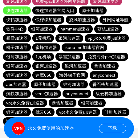
旋风加速器
免费vps加速器外网苹果版
旋风加速度器
快连加速器
快连加速器官网入口
原子加速器
快鸭加速器
快柠檬加速器
旋风加速度器
外网网址导航
软件中心
银河加速器
hammer加速器
荔枝加速器
暴雪加速器
1元机场
银河加速器
vp(永久免费)加速器
橘子加速器
蜜蜂加速器
ikuuu.me加速器官网
银河加速器
1元机场
暴雪加速器
免费海外pvn加速器
银河加速器
银河加速器
银河加速器
暴雪加速器
银河加速器
速鹰666
海外梯子官网
anyconnect
abc加速器
原子加速器
银河加速器
番石榴加速器
蚂蚁加速器
veee加速器
anyconnect
纵云梯加速器
vp(永久免费)加速器
暴雪加速器
银河加速器
银河加速器
优云666
vp(永久免费)加速器
哇哇加速器
海鸥加速器
anyconnect
白鲸加速器
银河加速器
永久免费使用的加速器
下载