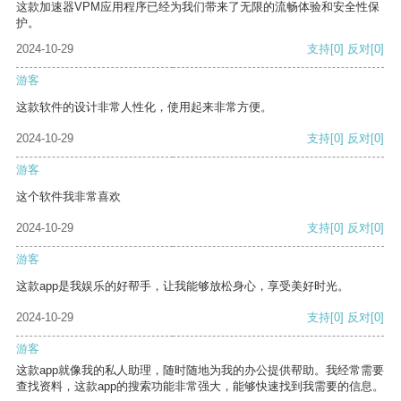
这款加速器VPM应用程序已经为我们带来了无限的流畅体验和安全性保
护。
2024-10-29
支持
[0]
反对
[0]
游客
这款软件的设计非常人性化，使用起来非常方便。
2024-10-29
支持
[0]
反对
[0]
游客
这个软件我非常喜欢
2024-10-29
支持
[0]
反对
[0]
游客
这款app是我娱乐的好帮手，让我能够放松身心，享受美好时光。
2024-10-29
支持
[0]
反对
[0]
游客
这款app就像我的私人助理，随时随地为我的办公提供帮助。我经常需要
查找资料，这款app的搜索功能非常强大，能够快速找到我需要的信息。