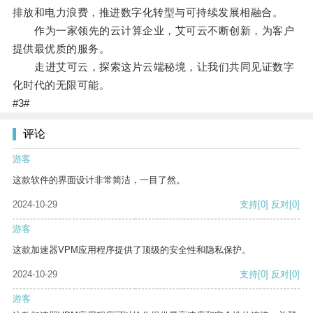
排放和电力浪费，推进数字化转型与可持续发展相融合。
作为一家领先的云计算企业，艾可云不断创新，为客户
提供最优质的服务。
走进艾可云，探索这片云端秘境，让我们共同见证数字
化时代的无限可能。
#3#
评论
游客
这款软件的界面设计非常简洁，一目了然。
2024-10-29
支持
[0]
反对
[0]
游客
这款加速器VPM应用程序提供了顶级的安全性和隐私保护。
2024-10-29
支持
[0]
反对
[0]
游客