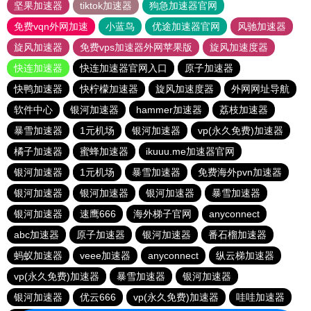
坚果加速器
tiktok加速器
狗急加速器官网
免费vqn外网加速
小蓝鸟
优途加速器官网
风驰加速器
旋风加速器
免费vps加速器外网苹果版
旋风加速度器
快连加速器
快连加速器官网入口
原子加速器
快鸭加速器
快柠檬加速器
旋风加速度器
外网网址导航
软件中心
银河加速器
hammer加速器
荔枝加速器
暴雪加速器
1元机场
银河加速器
vp(永久免费)加速器
橘子加速器
蜜蜂加速器
ikuuu.me加速器官网
银河加速器
1元机场
暴雪加速器
免费海外pvn加速器
银河加速器
银河加速器
银河加速器
暴雪加速器
银河加速器
速鹰666
海外梯子官网
anyconnect
abc加速器
原子加速器
银河加速器
番石榴加速器
蚂蚁加速器
veee加速器
anyconnect
纵云梯加速器
vp(永久免费)加速器
暴雪加速器
银河加速器
银河加速器
优云666
vp(永久免费)加速器
哇哇加速器