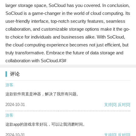
larger storage space, SoCloud has you covered. In conclusion,
SoCloud is a game-changer in the world of cloud computing. Its
user-friendly interface, top-notch security features, seamless
collaboration, and customizable storage options make it the go-
to choice for individuals and businesses alike. With SoCloud,
the cloud computing experience becomes not just efficient, but
truly transformative. Embrace the future of data storage and
collaboration with SoCloud.#3#
评论
游客
这款软件简直是神器，解决了我所有问题。
2024-10-31
支持
[0]
反对
[0]
游客
这款app的游戏非常好玩，可以让我消磨时间。
2024-10-31
支持
[0]
反对
[0]