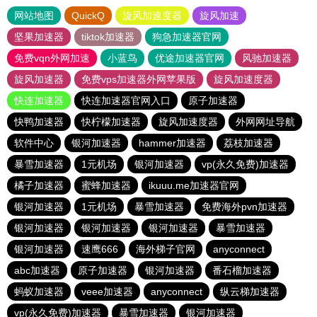
网站地图
QuickQ
旋风加速度器
旋风加速
坚果加速器
tiktok加速器
狗急加速器官网
免费vqn外网加速
小蓝鸟
优途加速器官网
风驰加速器
旋风加速器
免费vps加速器外网苹果版
旋风加速度器
快连加速器
快连加速器官网入口
原子加速器
快鸭加速器
快柠檬加速器
旋风加速度器
外网网址导航
软件中心
银河加速器
hammer加速器
荔枝加速器
暴雪加速器
1元机场
银河加速器
vp(永久免费)加速器
橘子加速器
蜜蜂加速器
ikuuu.me加速器官网
银河加速器
1元机场
暴雪加速器
免费海外pvn加速器
银河加速器
银河加速器
银河加速器
暴雪加速器
银河加速器
速鹰666
海外梯子官网
anyconnect
abc加速器
原子加速器
银河加速器
番石榴加速器
蚂蚁加速器
veee加速器
anyconnect
纵云梯加速器
vp(永久免费)加速器
暴雪加速器
银河加速器