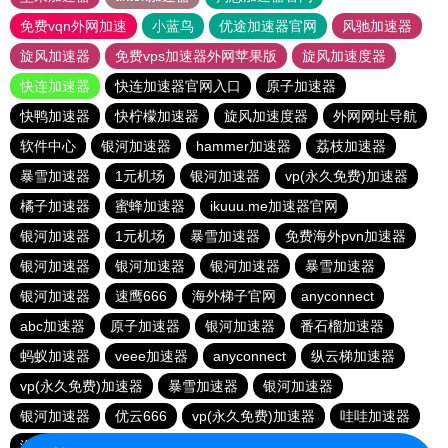
免费vqn外网加速
小蓝鸟
优途加速器官网
风驰加速器
旋风加速器
免费vps加速器外网苹果版
旋风加速度器
快连加速器
快连加速器官网入口
原子加速器
快鸭加速器
快柠檬加速器
旋风加速度器
外网网址导航
软件中心
银河加速器
hammer加速器
荔枝加速器
暴雪加速器
1元机场
银河加速器
vp(永久免费)加速器
橘子加速器
蜜蜂加速器
ikuuu.me加速器官网
银河加速器
1元机场
暴雪加速器
免费海外pvn加速器
银河加速器
银河加速器
银河加速器
暴雪加速器
银河加速器
速鹰666
海外梯子官网
anyconnect
abc加速器
原子加速器
银河加速器
番石榴加速器
蚂蚁加速器
veee加速器
anyconnect
纵云梯加速器
vp(永久免费)加速器
暴雪加速器
银河加速器
银河加速器
优云666
vp(永久免费)加速器
哇哇加速器
海鸥加速器
anyconnect
白鲸加速器
银河加速器