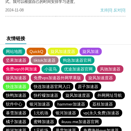
式。我可以根据自己的时间安排学习进度。
2024-11-08
支持
[0]
反对
[0]
友情链接
网站地图
QuickQ
旋风加速度器
旋风加速
坚果加速器
tiktok加速器
狗急加速器官网
免费vqn外网加速
小蓝鸟
优途加速器官网
风驰加速器
旋风加速器
免费vps加速器外网苹果版
旋风加速度器
快连加速器
快连加速器官网入口
原子加速器
快鸭加速器
快柠檬加速器
旋风加速度器
外网网址导航
软件中心
银河加速器
hammer加速器
荔枝加速器
暴雪加速器
1元机场
银河加速器
vp(永久免费)加速器
橘子加速器
蜜蜂加速器
ikuuu.me加速器官网
银河加速器
1元机场
暴雪加速器
免费海外pvn加速器