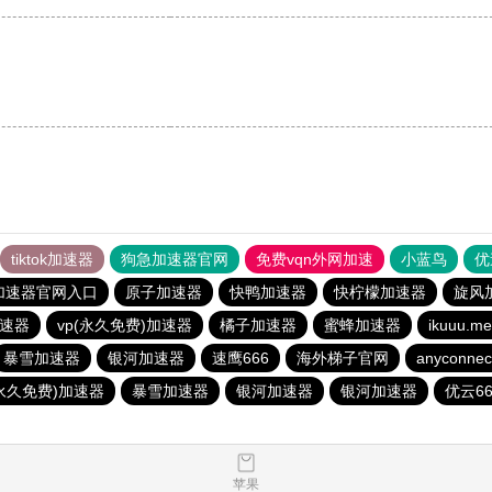
tiktok加速器
狗急加速器官网
免费vqn外网加速
小蓝鸟
优
加速器官网入口
原子加速器
快鸭加速器
快柠檬加速器
旋风
速器
vp(永久免费)加速器
橘子加速器
蜜蜂加速器
ikuuu
暴雪加速器
银河加速器
速鹰666
海外梯子官网
anyconnec
(永久免费)加速器
暴雪加速器
银河加速器
银河加速器
优云66
苹果