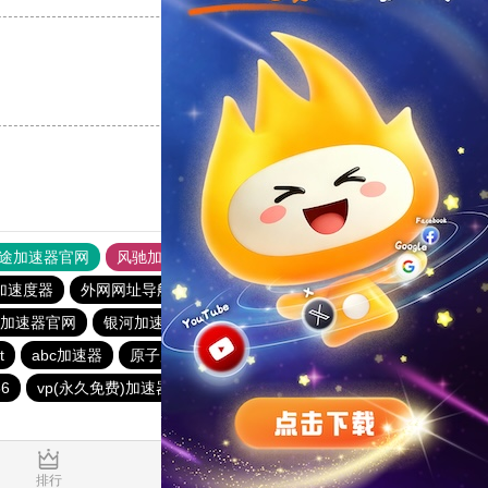
支持
[0]
反对
[0]
途加速器官网
风驰加速器
旋风加速器
加速度器
外网网址导航
软件中心
银河加速器
.me加速器官网
银河加速器
1元机场
暴雪加速器
t
abc加速器
原子加速器
银河加速器
番石榴加速器
6
vp(永久免费)加速器
哇哇加速器
海鸥加速器
0.440026s
排行
推荐