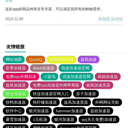
游客
这款app的商品种类非常丰富，可以满足我所有的购物需求。
2024-11-09
支持
[0]
反对
[0]
友情链接
网站地图
QuickQ
旋风加速度器
旋风加速
坚果加速器
tiktok加速器
狗急加速器官网
免费vqn外网加速
小蓝鸟
优途加速器官网
风驰加速器
旋风加速器
免费vps加速器外网苹果版
旋风加速度器
快连加速器
快连加速器官网入口
原子加速器
快鸭加速器
快柠檬加速器
旋风加速度器
外网网址导航
软件中心
银河加速器
hammer加速器
荔枝加速器
暴雪加速器
1元机场
银河加速器
vp(永久免费)加速器