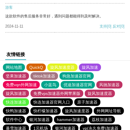
游客
这款软件的售后服务非常好，遇到问题都能得到及时解决。
2024-11-11
支持
[0]
反对
[0]
友情链接
网站地图
QuickQ
旋风加速度器
旋风加速
坚果加速器
tiktok加速器
狗急加速器官网
免费vqn外网加速
小蓝鸟
优途加速器官网
风驰加速器
旋风加速器
免费vps加速器外网苹果版
旋风加速度器
快连加速器
快连加速器官网入口
原子加速器
快鸭加速器
快柠檬加速器
旋风加速度器
外网网址导航
软件中心
银河加速器
hammer加速器
荔枝加速器
暴雪加速器
1元机场
银河加速器
vp(永久免费)加速器