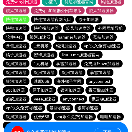
免费vqn外网加速
小蓝鸟
优途加速器官网
风驰加速器
旋风加速器
免费vps加速器外网苹果版
旋风加速度器
快连加速器
快连加速器官网入口
原子加速器
快鸭加速器
快柠檬加速器
旋风加速度器
外网网址导航
软件中心
银河加速器
hammer加速器
荔枝加速器
暴雪加速器
1元机场
银河加速器
vp(永久免费)加速器
橘子加速器
蜜蜂加速器
ikuuu.me加速器官网
银河加速器
1元机场
暴雪加速器
免费海外pvn加速器
银河加速器
银河加速器
银河加速器
暴雪加速器
银河加速器
速鹰666
海外梯子官网
anyconnect
abc加速器
原子加速器
银河加速器
番石榴加速器
蚂蚁加速器
veee加速器
anyconnect
纵云梯加速器
vp(永久免费)加速器
暴雪加速器
银河加速器
银河加速器
优云666
vp(永久免费)加速器
哇哇加速器
海鸥加速器
anyconnect
白鲸加速器
银河加速器
永久免费使用的加速器
下载