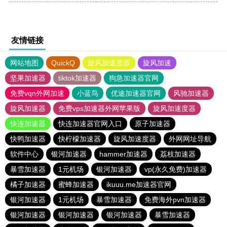
友情链接
网站地图
QuickQ
旋风加速度器
旋风加速
坚果加速器
tiktok加速器
狗急加速器官网
免费vqn外网加速
小蓝鸟
优途加速器官网
风驰加速器
旋风加速器
免费vps加速器外网苹果版
旋风加速度器
快连加速器
快连加速器官网入口
原子加速器
快鸭加速器
快柠檬加速器
旋风加速度器
外网网址导航
软件中心
银河加速器
hammer加速器
荔枝加速器
暴雪加速器
1元机场
银河加速器
vp(永久免费)加速器
橘子加速器
蜜蜂加速器
ikuuu.me加速器官网
银河加速器
1元机场
暴雪加速器
免费海外pvn加速器
银河加速器
银河加速器
银河加速器
暴雪加速器