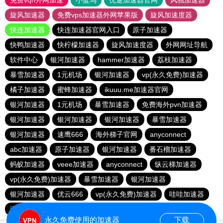
免费vqn外网加速
小蓝鸟
优途加速器官网
风驰加速器
旋风加速器
免费vps加速器外网苹果版
旋风加速度器
快连加速器
快连加速器官网入口
原子加速器
快鸭加速器
快柠檬加速器
旋风加速度器
外网网址导航
软件中心
银河加速器
hammer加速器
荔枝加速器
暴雪加速器
1元机场
银河加速器
vp(永久免费)加速器
橘子加速器
蜜蜂加速器
ikuuu.me加速器官网
银河加速器
1元机场
暴雪加速器
免费海外pvn加速器
银河加速器
银河加速器
银河加速器
暴雪加速器
银河加速器
速鹰666
海外梯子官网
anyconnect
abc加速器
原子加速器
银河加速器
番石榴加速器
蚂蚁加速器
veee加速器
anyconnect
纵云梯加速器
vp(永久免费)加速器
暴雪加速器
银河加速器
银河加速器
优云666
vp(永久免费)加速器
哇哇加速器
海鸥加速器
anyconnect
白鲸加速器
银河加速器
永久免费使用的加速器
下载