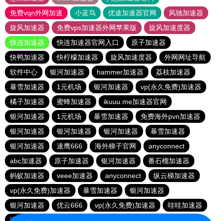
免费vqn外网加速
小蓝鸟
优途加速器官网
风驰加速器
旋风加速器
免费vps加速器外网苹果版
旋风加速度器
快连加速器
快连加速器官网入口
原子加速器
快鸭加速器
快柠檬加速器
旋风加速度器
外网网址导航
软件中心
银河加速器
hammer加速器
荔枝加速器
暴雪加速器
1元机场
银河加速器
vp(永久免费)加速器
橘子加速器
蜜蜂加速器
ikuuu.me加速器官网
银河加速器
1元机场
暴雪加速器
免费海外pvn加速器
银河加速器
银河加速器
银河加速器
暴雪加速器
银河加速器
速鹰666
海外梯子官网
anyconnect
abc加速器
原子加速器
银河加速器
番石榴加速器
蚂蚁加速器
veee加速器
anyconnect
纵云梯加速器
vp(永久免费)加速器
暴雪加速器
银河加速器
银河加速器
优云666
vp(永久免费)加速器
哇哇加速器
海鸥加速器
anyconnect
白鲸加速器
银河加速器