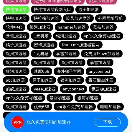
旋风加速器
免费vps加速器外网苹果版
旋风加速度器
快连加速器
快连加速器官网入口
原子加速器
快鸭加速器
快柠檬加速器
旋风加速度器
外网网址导航
软件中心
银河加速器
hammer加速器
荔枝加速器
暴雪加速器
1元机场
银河加速器
vp(永久免费)加速器
橘子加速器
蜜蜂加速器
ikuuu.me加速器官网
银河加速器
1元机场
暴雪加速器
免费海外pvn加速器
银河加速器
银河加速器
银河加速器
暴雪加速器
银河加速器
速鹰666
海外梯子官网
anyconnect
abc加速器
原子加速器
银河加速器
番石榴加速器
蚂蚁加速器
veee加速器
anyconnect
纵云梯加速器
vp(永久免费)加速器
暴雪加速器
银河加速器
银河加速器
优云666
vp(永久免费)加速器
哇哇加速器
海鸥加速器
anyconnect
白鲸加速器
银河加速器
永久免费使用的加速器
下载