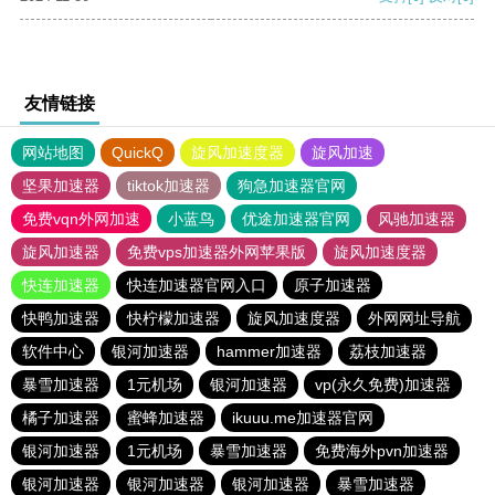
友情链接
网站地图
QuickQ
旋风加速度器
旋风加速
坚果加速器
tiktok加速器
狗急加速器官网
免费vqn外网加速
小蓝鸟
优途加速器官网
风驰加速器
旋风加速器
免费vps加速器外网苹果版
旋风加速度器
快连加速器
快连加速器官网入口
原子加速器
快鸭加速器
快柠檬加速器
旋风加速度器
外网网址导航
软件中心
银河加速器
hammer加速器
荔枝加速器
暴雪加速器
1元机场
银河加速器
vp(永久免费)加速器
橘子加速器
蜜蜂加速器
ikuuu.me加速器官网
银河加速器
1元机场
暴雪加速器
免费海外pvn加速器
银河加速器
银河加速器
银河加速器
暴雪加速器