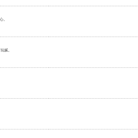
心。
有玩腻。