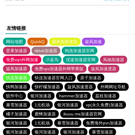
友情链接
网站地图
QuickQ
旋风加速度器
旋风加速
坚果加速器
tiktok加速器
狗急加速器官网
免费vqn外网加速
小蓝鸟
优途加速器官网
风驰加速器
旋风加速器
免费vps加速器外网苹果版
旋风加速度器
快连加速器
快连加速器官网入口
原子加速器
快鸭加速器
快柠檬加速器
旋风加速度器
外网网址导航
软件中心
银河加速器
hammer加速器
荔枝加速器
暴雪加速器
1元机场
银河加速器
vp(永久免费)加速器
橘子加速器
蜜蜂加速器
ikuuu.me加速器官网
银河加速器
1元机场
暴雪加速器
免费海外pvn加速器
银河加速器
银河加速器
银河加速器
暴雪加速器