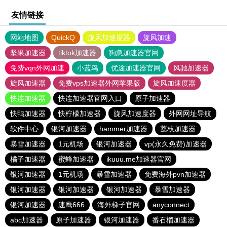
友情链接
网站地图
QuickQ
旋风加速度器
旋风加速
坚果加速器
tiktok加速器
狗急加速器官网
免费vqn外网加速
小蓝鸟
优途加速器官网
风驰加速器
旋风加速器
免费vps加速器外网苹果版
旋风加速度器
快连加速器
快连加速器官网入口
原子加速器
快鸭加速器
快柠檬加速器
旋风加速度器
外网网址导航
软件中心
银河加速器
hammer加速器
荔枝加速器
暴雪加速器
1元机场
银河加速器
vp(永久免费)加速器
橘子加速器
蜜蜂加速器
ikuuu.me加速器官网
银河加速器
1元机场
暴雪加速器
免费海外pvn加速器
银河加速器
银河加速器
银河加速器
暴雪加速器
银河加速器
速鹰666
海外梯子官网
anyconnect
abc加速器
原子加速器
银河加速器
番石榴加速器